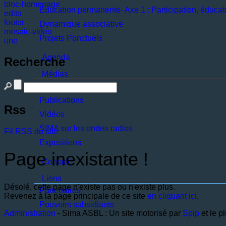
bloc-homepage
Education permanente- Axe 1 : Participation, éducati
edito
footer
Dynamique associative
mosaic-video
Projets Ponctuels
une
Agenda
Recherche
Médias
Presse
Publications
Rss
Vidéos
SIMA sur les ondes radios
Fil RSS du site
Expositions
Page inexistante !
Contact
Liens
Désolé, cette page n'existe pas ou n'existe plus.
Partenaires
Revenez à la page principale de ce site
en cliquant ici
.
Pouvoirs subsidiants
Administration
- Sima ASBL : Un site motorisé par
Spip
et le p