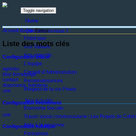
Toggle navigation
Home
Accueil du site
Erreur
Qui sommes-nous ?
Historique
Liste des mots clés
Nos Valeurs
Nos objectifs
Configuration article
L’équipe
agenda
Conseil d’Administration
bloc-homepage
contact
Reconnaissances
diaporama_bandeau
Respect de la vie Privée
une
Nos Activités
Configuration evenement
Economie Sociale
une
Travail social communautaire : Les Projets de Cohé
Aide à la personne
Configuration rubrique
Formations