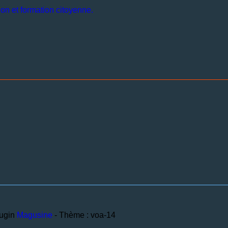
on et formation citoyenne.
lugin
Magusine
- Thème : voa-14