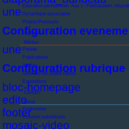
Education permanente- Axe 1 : Participation, éducati
une
Dynamique associative
Projets Ponctuels
Configuration eveneme
Agenda
Médias
une
Presse
Publications
Configuration rubrique
Vidéos
SIMA sur les ondes radios
Expositions
bloc-homepage
Contact
edito
Liens
footer
Partenaires
Pouvoirs subsidiants
mosaic-video