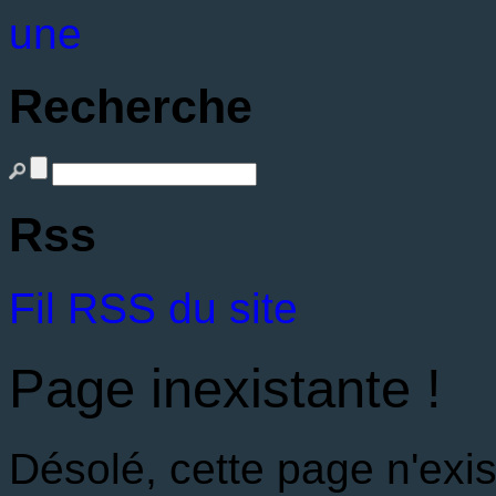
une
Recherche
Rss
Fil RSS du site
Page inexistante !
Désolé, cette page n'exis