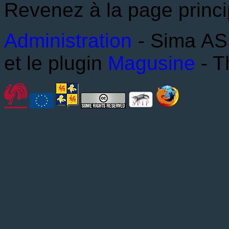
Revenez à la page princi
Administration
- Sima ASB
et le plugin
Magusine
- T