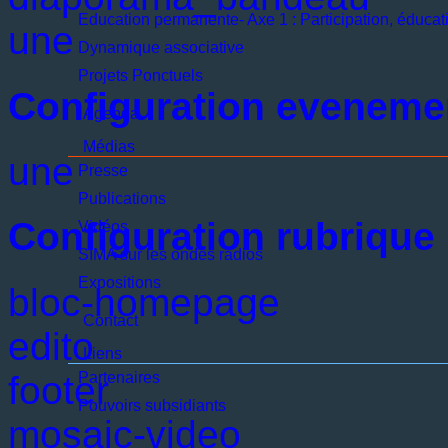
Education permanente- Axe 1 : Participation, éducati
une
Dynamique associative
Projets Ponctuels
Configuration eveneme
Agenda
Médias
une
Presse
Publications
Configuration rubrique
Vidéos
SIMA sur les ondes radios
Expositions
bloc-homepage
Contact
edito
Liens
footer
Partenaires
Pouvoirs subsidiants
mosaic-video