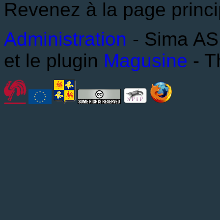
Revenez à la page princi
Administration
- Sima ASB
et le plugin
Magusine
- T