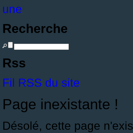
une
Recherche
Rss
Fil RSS du site
Page inexistante !
Désolé, cette page n'exis